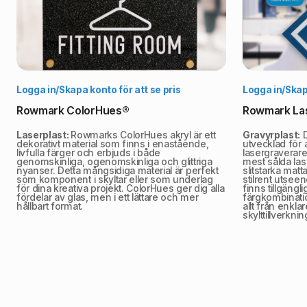
Välj alternativ
Logga in/Skapa konto för att se pris
Logga in/Skapa
Rowmark ColorHues®
Rowmark La
Laserplast:
Rowmarks ColorHues akryl är ett
Gravyrplast:
D
dekorativt material som finns i enastående,
utvecklad för
livfulla färger och erbjuds i både
lasergraverare
genomskinliga, ogenomskinliga och glittriga
mest sålda las
nyanser. Detta mångsidiga material är perfekt
slitstarka matt
som komponent i skyltar eller som underlag
stilrent utsee
för dina kreativa projekt. ColorHues ger dig alla
finns tillgängli
fördelar av glas, men i ett lättare och mer
färgkombinatio
hållbart format.
allt från enkla
skylttillverknin