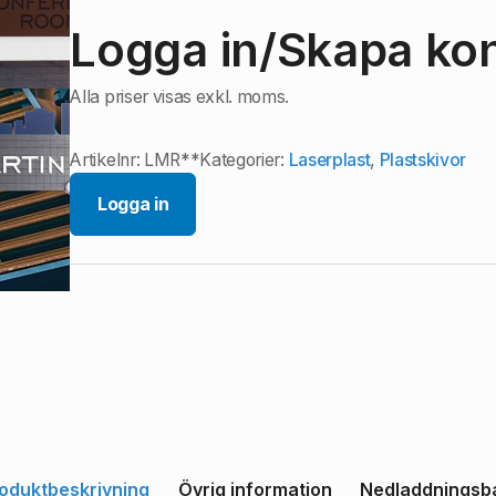
Logga in/Skapa kont
Alla priser visas exkl. moms.
Artikelnr:
LMR**
Kategorier:
Laserplast
,
Plastskivor
Logga in
oduktbeskrivning
Övrig information
Nedladdningsb