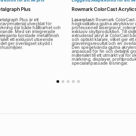
algraph Plus
Rowmark ColorCast Acrylic
etalgraph Plus är ett
Laserplast:
Rowmark ColorCast 
gravyrmaterial utvecklat för
högkvalitativa gjutna akrylskivor
rkning där både hållbarhet och
professionell lasergravyr, roter
örande. Med sin integrerade
exklusiv skyltproduktion. Till skil
eleganta borstade metallfinish
extruderad akryl är ColorCast b
ialet ett exklusivt utseende
och optiskt klarare, vilket ger et
det ger överlägset skydd i
graveringsresultat och en överlä
husmiljöer.
Den spegelvända gjutna akrylen ä
anpassad för fin och detaljrik gra
materialet till ett utmärkt val för sk
märkning, displayer, profilprodu
specialanpassade lösningar.