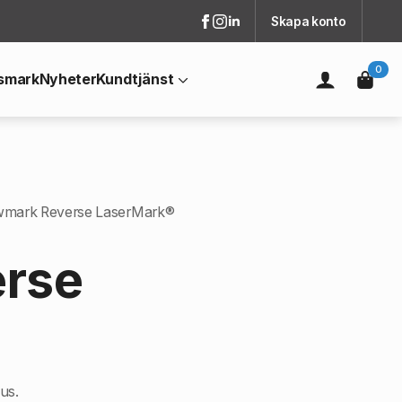
Skapa konto
0
smark
Nyheter
Kundtjänst
mark Reverse LaserMark®
rse
us.