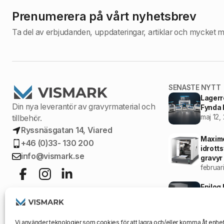
Prenumerera på vårt nyhetsbrev
Ta del av erbjudanden, uppdateringar, artiklar och mycket m
SENASTE NYTT
Lagerr
Din nya leverantör av gravyrmaterial och
Fynda l
maj 12,
tillbehör.
Ryssnäsgatan 14, Viared
Maxime
+46 (0)33- 130 200
idrott
info@vismark.se
gravyr
februar
Epilog
Indust
februar
Vi använder teknologier som cookies för att lagra och/eller komma åt enhet