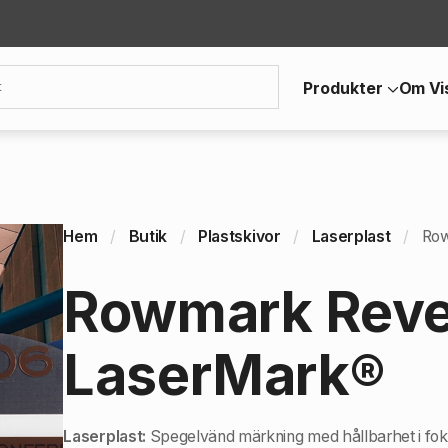
Produkter
Om Vi
Hem
Butik
Plastskivor
Laserplast
Row
Rowmark Reve
LaserMark®
Laserplast:
Spegelvänd märkning med hållbarhet i fok