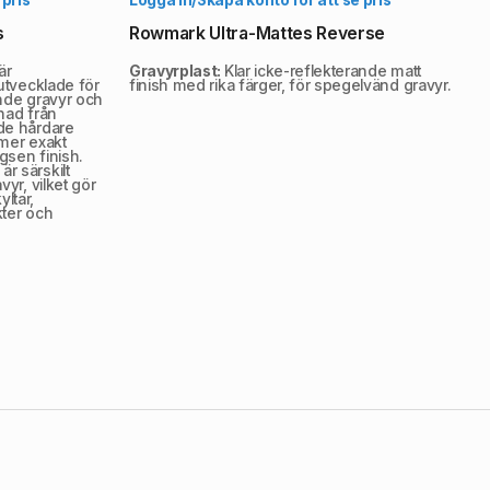
s
Rowmark Ultra-Mattes Reverse
är
Gravyrplast:
Klar icke-reflekterande matt
 utvecklade för
finish med rika färger, för spegelvänd gravyr.
ande gravyr och
lnad från
åde hårdare
t mer exakt
gsen finish.
r särskilt
vyr, vilket gör
yltar,
kter och