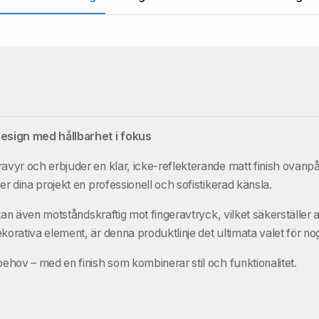
design med hållbarhet i fokus
avyr och erbjuder en klar, icke-reflekterande matt finish ovanpå e
er dina projekt en professionell och sofistikerad känsla.
utan även motståndskraftig mot fingeravtryck, vilket säkerställer a
orativa element, är denna produktlinje det ultimata valet för nogg
behov – med en finish som kombinerar stil och funktionalitet.