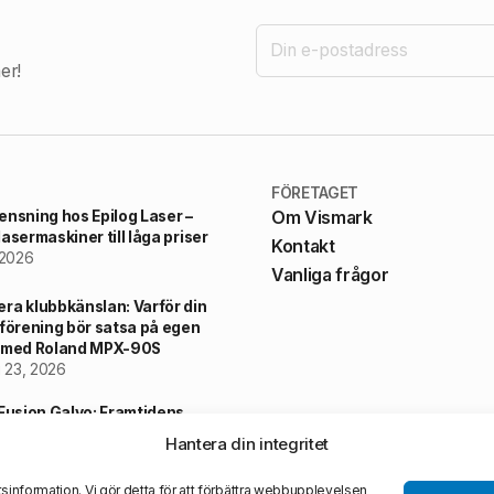
er!
FÖRETAGET
ensning hos Epilog Laser –
Om Vismark
asermaskiner till låga priser
Kontakt
 2026
Vanliga frågor
ra klubbkänslan: Varför din
sförening bör satsa på egen
 med Roland MPX-90S
i 23, 2026
 Fusion Galvo: Framtidens
riella Märkning
Hantera din integritet
i 20, 2026
sinformation. Vi gör detta för att förbättra webbupplevelsen