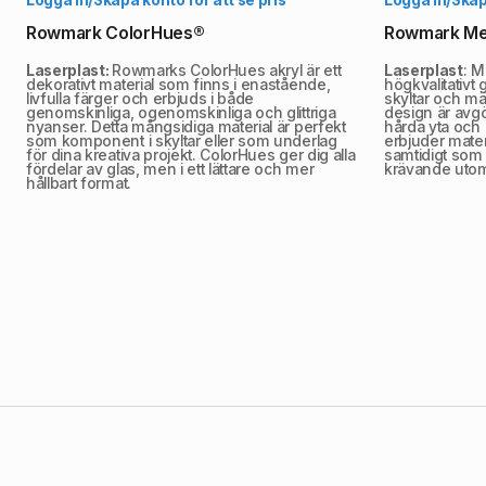
Rowmark ColorHues®
Rowmark Met
Laserplast:
Rowmarks ColorHues akryl är ett
Laserplast
: M
dekorativt material som finns i enastående,
högkvalitativt 
livfulla färger och erbjuds i både
skyltar och mä
genomskinliga, ogenomskinliga och glittriga
design är avg
nyanser. Detta mångsidiga material är perfekt
hårda yta och 
som komponent i skyltar eller som underlag
erbjuder mater
för dina kreativa projekt. ColorHues ger dig alla
samtidigt som 
fördelar av glas, men i ett lättare och mer
krävande utom
hållbart format.