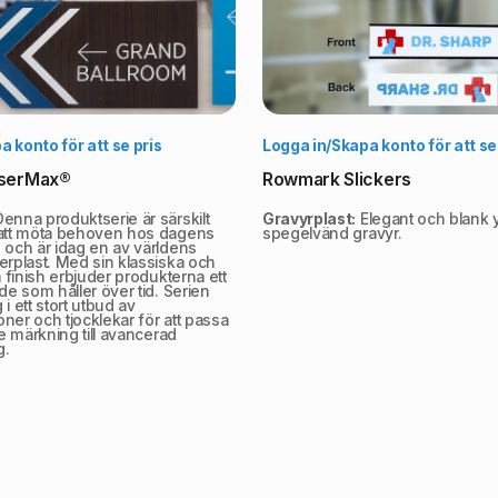
Välj alternativ
Vä
 konto för att se pris
Logga in/Skapa konto för att se
serMax®
Rowmark Slickers
enna produktserie är särskilt
Gravyrplast:
Elegant och blank y
 att möta behoven hos dagens
spegelvänd gravyr.
 och är idag en av världens
erplast. Med sin klassiska och
a finish erbjuder produkterna ett
nde som håller över tid. Serien
g i ett stort utbud av
ner och tjocklekar för att passa
re märkning till avancerad
g.