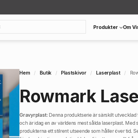
Produkter
Om Vi
Hem
Butik
Plastskivor
Laserplast
Ro
Rowmark Las
Gravyrplast:
Denna produktserie är särskilt utvecklad
och är idag en av världens mest sålda laserplast. Med si
produkterna ett stilrent utseende som håller över tid. Seri