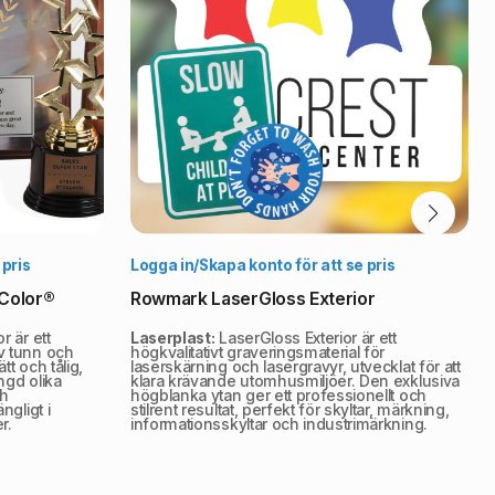
lj alternativ
Välj alternativ
 pris
Logga in/Skapa konto för att se pris
iColor®
Rowmark LaserGloss Exterior
r är ett
Laserplast:
LaserGloss Exterior är ett
av tunn och
högkvalitativt graveringsmaterial för
ätt och tålig,
laserskärning och lasergravyr, utvecklat för att
ngd olika
klara krävande utomhusmiljöer. Den exklusiva
ch
högblanka ytan ger ett professionellt och
ngligt i
stilrent resultat, perfekt för skyltar, märkning,
r.
informationsskyltar och industrimärkning.