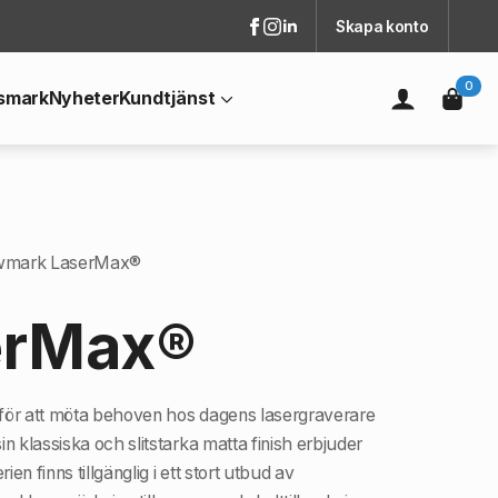
Skapa konto
0
smark
Nyheter
Kundtjänst
wmark LaserMax®
erMax®
 för att möta behoven hos dagens lasergraverare
n klassiska och slitstarka matta finish erbjuder
en finns tillgänglig i ett stort utbud av