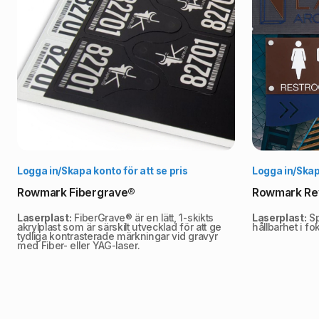
Välj alternativ
Logga in/Skapa konto för att se pris
Logga in/Skapa
Rowmark Fibergrave®
Rowmark Re
Laserplast:
FiberGrave® är en lätt, 1-skikts
Laserplast:
Sp
akrylplast som är särskilt utvecklad för att ge
hållbarhet i fo
tydliga kontrasterade märkningar vid gravyr
med Fiber- eller YAG-laser.