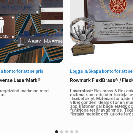
Välj alternativ
Vä
 konto för att se pris
Logga in/Skapa konto för att se
verse LaserMark®
Rowmark FlexiBrass® / Flex
egelvänd märkning med
Laserplast:
Flexibrass & Flexicolo
kus.
material som erbjuder fördelar 
flexibel akryl. Materialet är både l
vilket gör den idealisk för en mä
applikationer där både estetik o
funktionalitet är avgörande. Tillgä
flertalet metallic och kulörta färge