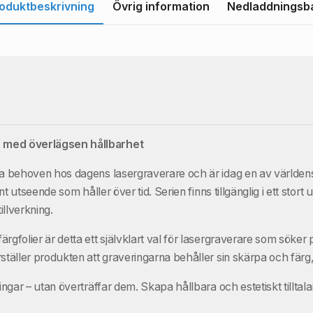
oduktbeskrivning
Övrig information
Nedladdningsb
n med överlägsen hållbarhet
ta behoven hos dagens lasergraverare och är idag en av världens
nt utseende som håller över tid. Serien finns tillgänglig i ett stor
illverkning.
gfolier är detta ett självklart val för lasergraverare som söker p
rställer produkten att graveringarna behåller sin skärpa och fär
ningar – utan överträffar dem. Skapa hållbara och estetiskt tillta