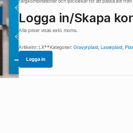
färgkombinationer och tjocklekar för att passa allt från 
Logga in/Skapa kont
Alla priser visas exkl. moms.
Artikelnr:
LX**
Kategorier:
Gravyrplast
,
Laserplast
,
Pla
Logga in