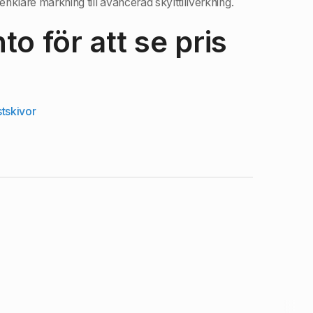
enklare märkning till avancerad skylttillverkning.
o för att se pris
stskivor