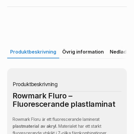
Produktbeskrivning
Övrig information
Nedladdni
Produktbeskrivning
Rowmark Fluro –
Fluorescerande plastlaminat
Rowmark Floru är ett fluorescerande laminerat
plastmaterial av akryl.
Materialet har ett starkt
fluorescerande ytskikt i 7-olika färgkombinationer.