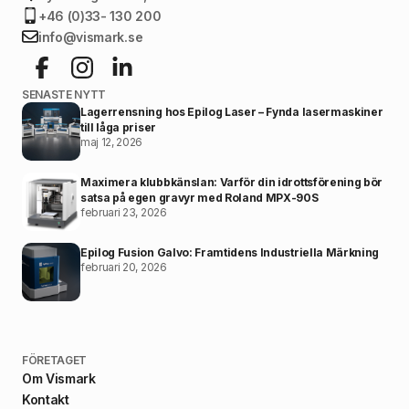
+46 (0)33- 130 200
info@vismark.se
SENASTE NYTT
Lagerrensning hos Epilog Laser – Fynda lasermaskiner
till låga priser
maj 12, 2026
Maximera klubbkänslan: Varför din idrottsförening bör
satsa på egen gravyr med Roland MPX-90S
februari 23, 2026
Epilog Fusion Galvo: Framtidens Industriella Märkning
februari 20, 2026
FÖRETAGET
Om Vismark
Kontakt