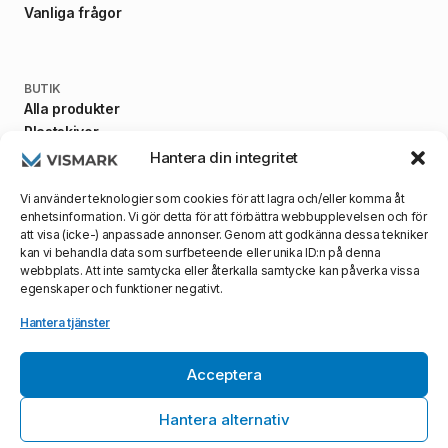
Vanliga frågor
BUTIK
Alla produkter
Plastskivor
Fästanordningar
Hantera din integritet
Maskiner
Vi använder teknologier som cookies för att lagra och/eller komma åt
enhetsinformation. Vi gör detta för att förbättra webbupplevelsen och för
att visa (icke-) anpassade annonser. Genom att godkänna dessa tekniker
kan vi behandla data som surfbeteende eller unika ID:n på denna
VILLKOR
webbplats. Att inte samtycka eller återkalla samtycke kan påverka vissa
Allmänna villkor
egenskaper och funktioner negativt.
Integritetspolicy
Leveransvillkor
Hantera tjänster
Acceptera
Webbsida skapad med ☕️ & ❤️ av
Profilea AB
- ©
2026
0
Vismark AB, alla rättigheter reserverade
Hantera alternativ