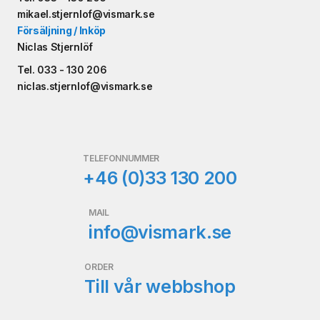
mikael.stjernlof@vismark.se
Försäljning / Inköp
Niclas Stjernlöf
Tel. 033 - 130 206
niclas.stjernlof@vismark.se
TELEFONNUMMER
+46 (0)33 130 200
MAIL
info@vismark.se
ORDER
Till vår webbshop