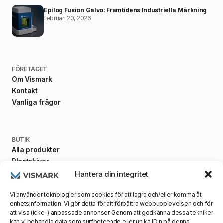
Epilog Fusion Galvo: Framtidens Industriella Märkning
februari 20, 2026
FÖRETAGET
Om Vismark
Kontakt
Vanliga frågor
BUTIK
Alla produkter
Plastskivor
Fästanordningar
Hantera din integritet
Maskiner
Vi använder teknologier som cookies för att lagra och/eller komma åt
enhetsinformation. Vi gör detta för att förbättra webbupplevelsen och för
att visa (icke-) anpassade annonser. Genom att godkänna dessa tekniker
kan vi behandla data som surfbeteende eller unika ID:n på denna
VILLKOR