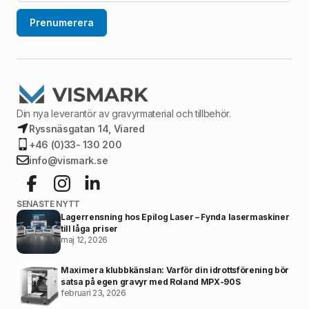
Prenumerera
Din nya leverantör av gravyrmaterial och tillbehör.
Ryssnäsgatan 14, Viared
+46 (0)33- 130 200
info@vismark.se
SENASTE NYTT
Lagerrensning hos Epilog Laser – Fynda lasermaskiner
till låga priser
maj 12, 2026
Maximera klubbkänslan: Varför din idrottsförening bör
satsa på egen gravyr med Roland MPX-90S
februari 23, 2026