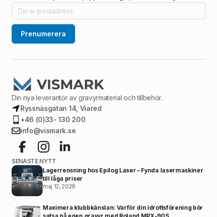
Prenumerera
Din nya leverantör av gravyrmaterial och tillbehör.
Ryssnäsgatan 14, Viared
+46 (0)33- 130 200
info@vismark.se
SENASTE NYTT
Lagerrensning hos Epilog Laser – Fynda lasermaskiner
till låga priser
maj 12, 2026
Maximera klubbkänslan: Varför din idrottsförening bör
satsa på egen gravyr med Roland MPX-90S