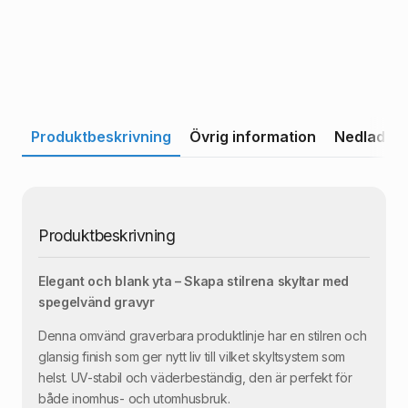
Produktbeskrivning
Övrig information
Nedladdni
Produktbeskrivning
Elegant och blank yta – Skapa stilrena skyltar med
spegelvänd gravyr
Denna omvänd graverbara produktlinje har en stilren och
glansig finish som ger nytt liv till vilket skyltsystem som
helst. UV-stabil och väderbeständig, den är perfekt för
både inomhus- och utomhusbruk.