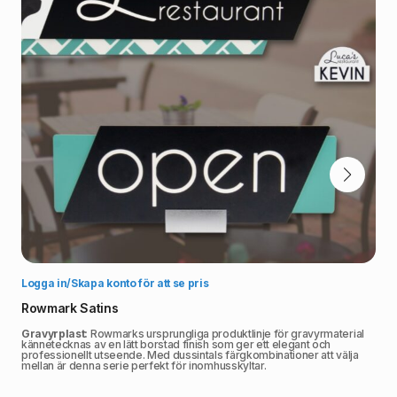
Välj alternativ
Logga in/Skapa konto för att se pris
Rowmark Satins
Gravyrplast:
Rowmarks ursprungliga produktlinje för gravyrmaterial
kännetecknas av en lätt borstad finish som ger ett elegant och
professionellt utseende. Med dussintals färgkombinationer att välja
mellan är denna serie perfekt för inomhusskyltar.