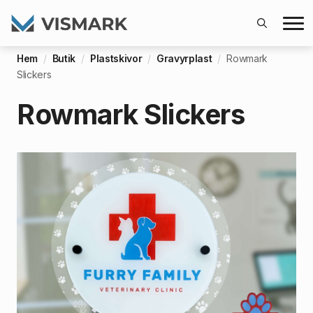
Search
Hem
Butik
Plastskivor
Gravyrplast
Rowmark
for:
Slickers
Rowmark Slickers