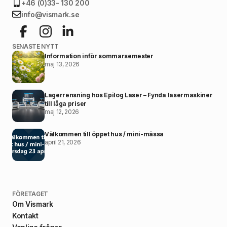
+46 (0)33- 130 200
info@vismark.se
SENASTE NYTT
Information inför sommarsemester
maj 13, 2026
Lagerrensning hos Epilog Laser – Fynda lasermaskiner
till låga priser
maj 12, 2026
Välkommen till öppet hus / mini-mässa
april 21, 2026
FÖRETAGET
Om Vismark
Kontakt