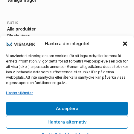
Vanliga frågor
BUTIK
Alla produkter
Plastskivor
Fästanordningar
Hantera din integritet
Maskiner
Vi använder teknologier som cookies för att lagra och/eller komma åt
enhetsinformation. Vi gör detta för att förbättra webbupplevelsen och för
att visa (icke-) anpassade annonser. Genom att godkänna dessa tekniker
kan vi behandla data som surfbeteende eller unika ID:n på denna
VILLKOR
webbplats. Att inte samtycka eller återkalla samtycke kan påverka vissa
Allmänna villkor
egenskaper och funktioner negativt.
Integritetspolicy
Leveransvillkor
Hantera tjänster
Acceptera
Webbsida skapad med ☕️ & ❤️ av
Profilea AB
- ©
2026
0
Vismark AB, alla rättigheter reserverade
Hantera alternativ