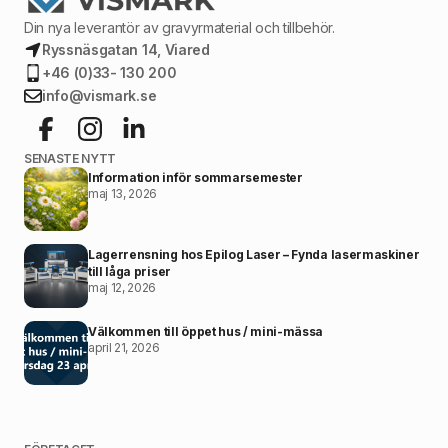
Din nya leverantör av gravyrmaterial och tillbehör.
Ryssnäsgatan 14, Viared
+46 (0)33- 130 200
info@vismark.se
SENASTE NYTT
Information inför sommarsemester
maj 13, 2026
Lagerrensning hos Epilog Laser – Fynda lasermaskiner
till låga priser
maj 12, 2026
Välkommen till öppet hus / mini-mässa
april 21, 2026