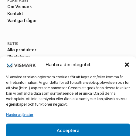
FÖRETAGET
Om Vismark
Kontakt
Vanliga frågor
BUTIK
Alla produkter
Plastskivor
Fästanordningar
Hantera din integritet
Maskiner
Vi använder teknologier som cookies för att lagra och/eller komma åt
enhetsinformation. Vi gör detta för att förbättra webbupplevelsen och för
att visa (icke-) anpassade annonser. Genom att godkänna dessa tekniker
kan vi behandla data som surfbeteende eller unika ID:n på denna
VILLKOR
webbplats. Att inte samtycka eller återkalla samtycke kan påverka vissa
Allmänna villkor
egenskaper och funktioner negativt.
Integritetspolicy
Leveransvillkor
Hantera tjänster
Acceptera