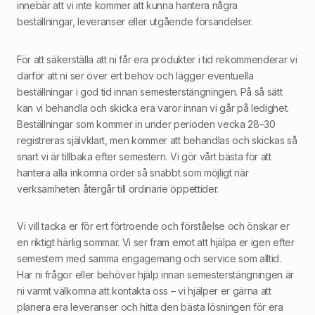
innebär att vi inte kommer att kunna hantera några
beställningar, leveranser eller utgående försändelser.
För att säkerställa att ni får era produkter i tid rekommenderar vi
därför att ni ser över ert behov och lägger eventuella
beställningar i god tid innan semesterstängningen. På så sätt
kan vi behandla och skicka era varor innan vi går på ledighet.
Beställningar som kommer in under perioden vecka 28–30
registreras självklart, men kommer att behandlas och skickas så
snart vi är tillbaka efter semestern. Vi gör vårt bästa för att
hantera alla inkomna order så snabbt som möjligt när
verksamheten återgår till ordinarie öppettider.
Vi vill tacka er för ert förtroende och förståelse och önskar er
en riktigt härlig sommar. Vi ser fram emot att hjälpa er igen efter
semestern med samma engagemang och service som alltid.
Har ni frågor eller behöver hjälp innan semesterstängningen är
ni varmt välkomna att kontakta oss – vi hjälper er gärna att
planera era leveranser och hitta den bästa lösningen för era