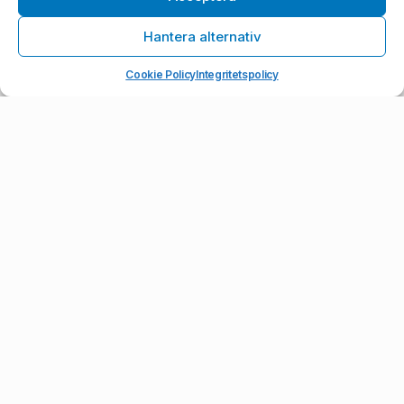
0
Diamantprägling av högsta kvalitet Varje år lägger
Hantera alternativ
idrottsföreningar runt om i landet stora...
Cookie Policy
Integritetspolicy
Emanuel Särnbratt
Lagerrensning hos Epilog Laser – Fynda lasermaskiner
till låga priser
Prenumerera på vårt nyhetsbrev
Ta del av erbjudanden, uppdateringar, artiklar och mycket mer!