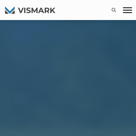
Search
for: