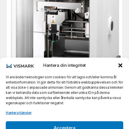
Hantera din integritet
Vi använder teknologier som cookies för att lagra och/eller komma åt
enhetsinformation. Vi gör detta för att förbättra webbupplevelsen och för
att visa (icke-) anpassade annonser. Genom att godkänna dessa tekniker
kan vi behandla data som surfbeteende eller unika ID:n på denna
webbplats. Att inte samtycka eller återkalla samtycke kan påverka vissa
egenskaper och funktioner negativt.
februari 23, 2026
Hantera tjänster
Maximera klubbkänslan: Varför din
idrottsförening bör satsa på egen gravyr med
Roland MPX-90S
Acceptera