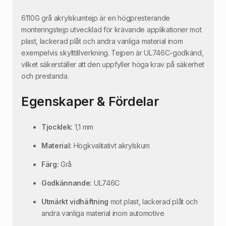
6110G grå akrylskumtejp är en högpresterande
monteringstejp utvecklad för krävande applikationer mot
plast, lackerad plåt och andra vanliga material inom
exempelvis skylttillverkning. Tejpen är UL746C-godkänd,
vilket säkerställer att den uppfyller höga krav på säkerhet
och prestanda.
Egenskaper & Fördelar
Tjocklek:
1,1 mm
Material:
Högkvalitativt akrylskum
Färg:
Grå
Godkännande:
UL746C
Utmärkt vidhäftning
mot plast, lackerad plåt och
andra vanliga material inom automotive