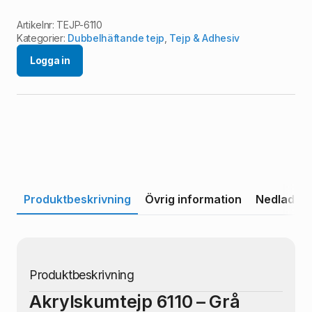
Artikelnr:
TEJP-6110
Kategorier:
Dubbelhäftande tejp
,
Tejp & Adhesiv
Logga in
Produktbeskrivning
Övrig information
Nedladdni
Produktbeskrivning
Akrylskumtejp 6110 – Grå