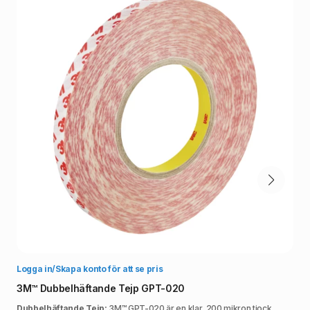
Välj alternativ
Logga in/Skapa konto för att se pris
3M™ Dubbelhäftande Tejp GPT-020
Dubbelhäftande Tejp:
3M™ GPT-020 är en klar, 200 mikron tjock