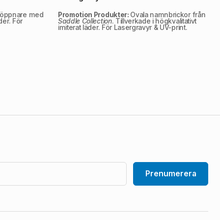
köppnare med
Promotion Produkter:
Ovala namnbrickor från
der. För
Saddle Collection
. Tillverkade i högkvalitativt
imiterat läder. För Lasergravyr & UV-print.
Prenumerera