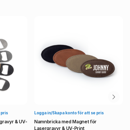
lj alternativ
Välj alternativ
 pris
Logga in/Skapa konto för att se pris
gravyr & UV-
Namnbricka med Magnet för
Lasergravyr & UV-Print