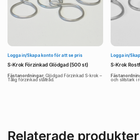
Välj alternativ
Logga in/Skapa konto för att se pris
Logga in/Skapa
S-Krok Förzinkad Glödgad (500 st)
S-Krok Rostf
Fästanordningar:
Glödgad Förzinkad S-krok –
Fästanordnin
Tålig förzinkad ståltråd.
och slitstark i ro
Relaterade produkter