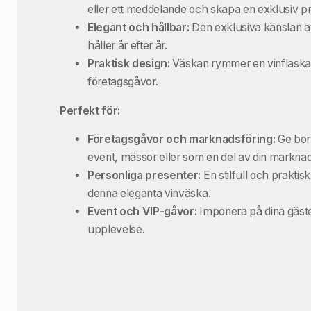
eller ett meddelande och skapa en exklusiv pro
Elegant och hållbar:
Den exklusiva känslan av 
håller år efter år.
Praktisk design:
Väskan rymmer en vinflaska oc
företagsgåvor.
Perfekt för:
Företagsgåvor och marknadsföring:
Ge bort
event, mässor eller som en del av din marknad
Personliga presenter:
En stilfull och praktis
denna eleganta vinväska.
Event och VIP-gåvor:
Imponera på dina gäster
upplevelse.