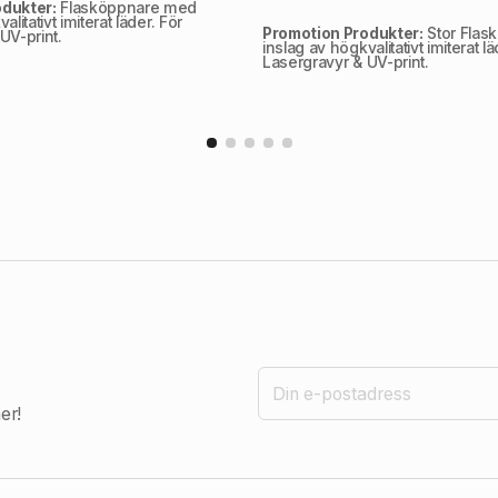
dukter:
Flasköppnare med
litativt imiterat läder. För
Promotion Produkter:
Stor Flas
UV-print.
inslag av högkvalitativt imiterat lä
Lasergravyr & UV-print.
er!