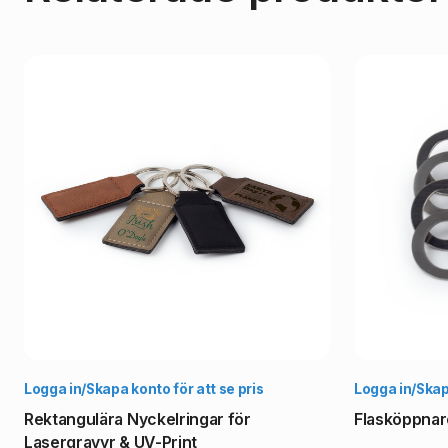
Välj alternativ
Logga in/Skapa konto för att se pris
Logga in/Skapa
Rektangulära Nyckelringar för
Flasköppnar
Lasergravyr & UV-Print