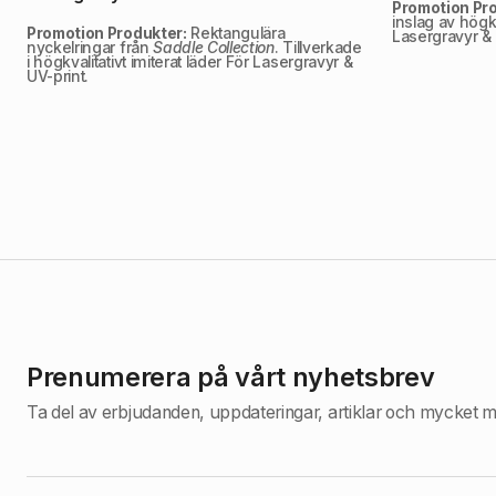
Promotion Pro
inslag av högkva
Promotion Produkter:
Rektangulära
Lasergravyr & 
nyckelringar från
Saddle Collection
. Tillverkade
i högkvalitativt imiterat läder För Lasergravyr &
UV-print.
Prenumerera på vårt nyhetsbrev
Ta del av erbjudanden, uppdateringar, artiklar och mycket m