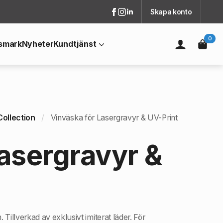
Skapa konto
0
smark
Nyheter
Kundtjänst
Collection
Vinväska för Lasergravyr & UV-Print
asergravyr &
 Tillverkad av exklusivt imiterat läder. För