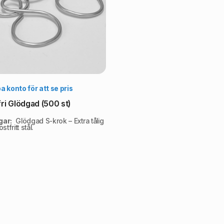
Välj alternativ
 konto för att se pris
ri Glödgad (500 st)
gar:
Glödgad S-krok – Extra tålig
stfritt stål.