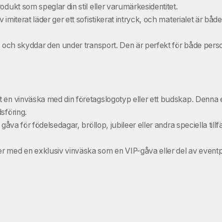
dukt som speglar din stil eller varumärkesidentitet.
imiterat läder ger ett sofistikerat intryck, och materialet är både
h skyddar den under transport. Den är perfekt för både personliga
 en vinväska med din företagslogotyp eller ett budskap. Denna e
sföring.
k gåva för födelsedagar, bröllop, jubileer eller andra speciella til
 med en exklusiv vinväska som en VIP-gåva eller del av eventpre