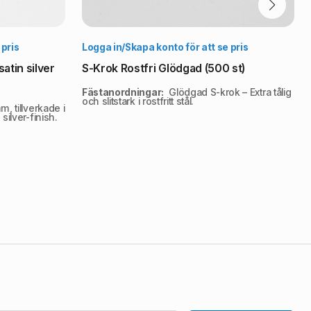
lj alternativ
Välj alternativ
 pris
Logga in/Skapa konto för att se pris
atin silver
S-Krok Rostfri Glödgad (500 st)
Fästanordningar:
Glödgad S-krok – Extra tålig
och slitstark i rostfritt stål.
, tillverkade i
ilver-finish.