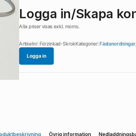
Logga in/Skapa kont
Alla priser visas exkl. moms.
Artikelnr:
Förzinkad-Skrok
Kategorier:
Fästanordningar
Logga in
oduktbeskrivning
Övrig information
Nedladdningsb