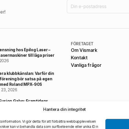
er!
FÖRETAGET
ensning hos Epilog Laser –
Om Vismark
asermaskiner till låga priser
Kontakt
 2026
Vanliga frågor
ra klubbkänslan: Varför din
sförening bör satsa på egen
 med Roland MPX-90S
i 23, 2026
 Fusion Galvo: Framtidens
riella Märkning
Hantera din integritet
i 20, 2026
sinformation. Vi gör detta för att förbättra webbupplevelsen
niker kan vi behandla data som surfbeteende eller unika ID:n