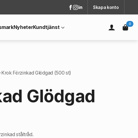
Skapa konto
0
smark
Nyheter
Kundtjänst
-Krok Förzinkad Glödgad (500 st)
kad Glödgad
zinkad ståltråd.