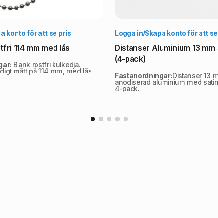
Välj alternativ
Vä
 konto för att se pris
Logga in/Skapa konto för att se
tfri 114 mm med lås
Distanser Aluminium 13 mm s
(4-pack)
gar:
Blank rostfri kulkedja.
rdigt mått på 114 mm, med lås.
Fästanordningar:
Distanser 13 mm
anodiserad aluminium med satin s
4-pack.