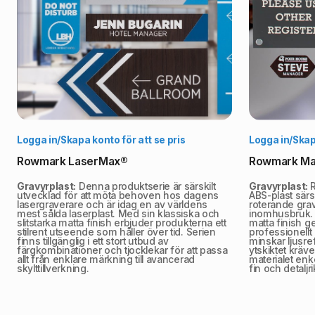
Välj alternativ
Logga in/Skapa konto för att se pris
Logga in/Skapa
Rowmark LaserMax®
Rowmark Ma
Gravyrplast:
Denna produktserie är särskilt
Gravyrplast:
R
utvecklad för att möta behoven hos dagens
ABS-plast särsk
lasergraverare och är idag en av världens
roterande grav
mest sålda laserplast. Med sin klassiska och
inomhusbruk. 
slitstarka matta finish erbjuder produkterna ett
matta finish ge
stilrent utseende som håller över tid. Serien
professionell
finns tillgänglig i ett stort utbud av
minskar ljusre
färgkombinationer och tjocklekar för att passa
ytskiktet kräve
allt från enklare märkning till avancerad
materialet enke
skylttillverkning.
fin och detaljri