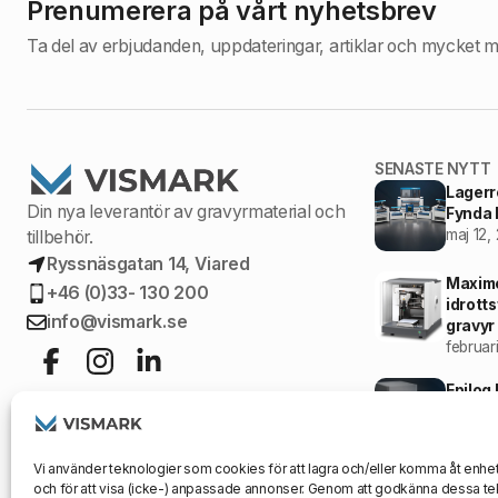
Prenumerera på vårt nyhetsbrev
Ta del av erbjudanden, uppdateringar, artiklar och mycket m
SENASTE NYTT
Lagerr
Din nya leverantör av gravyrmaterial och
Fynda l
maj 12,
tillbehör.
Ryssnäsgatan 14, Viared
Maxime
+46 (0)33- 130 200
idrott
info@vismark.se
gravyr
februar
Epilog
Indust
februar
Vi använder teknologier som cookies för att lagra och/eller komma åt enhet
och för att visa (icke-) anpassade annonser. Genom att godkänna dessa tek