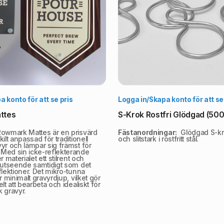
Välj alternativ
Vä
 konto för att se pris
Logga in/Skapa konto för att se
ttes
S-Krok Rostfri Glödgad (500
owmark Mattes är en prisvärd
Fästanordningar:
Glödgad S-krok
ilt anpassad för traditionell
och slitstark i rostfritt stål.
yr och lämpar sig främst för
Med sin icke-reflekterande
r materialet ett stilrent och
t utseende samtidigt som det
flektioner. Det mikro-tunna
r minimalt gravyrdjup, vilket gör
lt att bearbeta och idealiskt för
k gravyr.