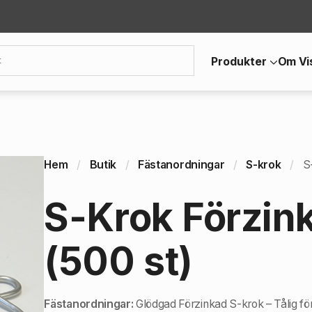
Produkter
Om Vi
Hem
Butik
Fästanordningar
S-krok
S
S-Krok Förzin
(500 st)
Fästanordningar:
Glödgad Förzinkad S-krok – Tålig för