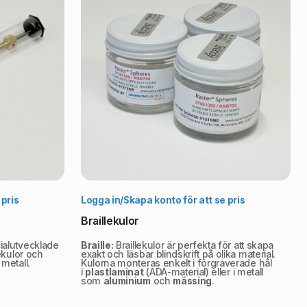
lj alternativ
Välj alternativ
 pris
Logga in/Skapa konto för att se pris
Braillekulor
ialutvecklade
Braille:
Braillekulor är perfekta för att skapa
lekulor och
exakt och läsbar blindskrift på olika material.
 metall.
Kulorna monteras enkelt i förgraverade hål
i
plastlaminat
(ADA-material) eller i metall
som
aluminium
och
mässing
.