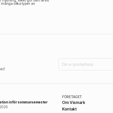
fräsning, vilket gör den till ett
ör många olika typer av
er!
FÖRETAGET
ation inför sommarsemester
Om Vismark
 2026
Kontakt