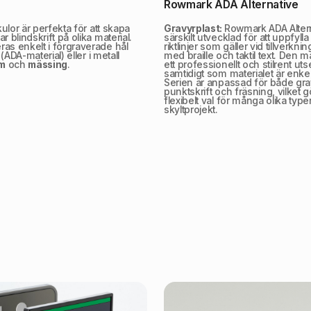
Rowmark ADA Alternative
kulor är perfekta för att skapa
Gravyrplast:
Rowmark ADA Altern
r blindskrift på olika material.
särskilt utvecklad för att uppfyll
as enkelt i förgraverade hål
riktlinjer som gäller vid tillverknin
(ADA-material) eller i metall
med braille och taktil text. Den m
um
och
mässing
.
ett professionellt och stilrent u
samtidigt som materialet är enkel
Serien är anpassad för både gra
punktskrift och fräsning, vilket gör
flexibelt val för många olika type
skyltprojekt.