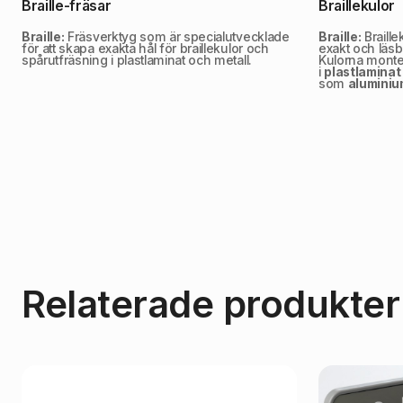
Braille-fräsar
Braillekulor
Braille:
Fräsverktyg som är specialutvecklade
Braille:
Braille
för att skapa exakta hål för braillekulor och
exakt och läsba
spårutfräsning i plastlaminat och metall.
Kulorna monter
i
plastlaminat
som
alumini
Relaterade produkter