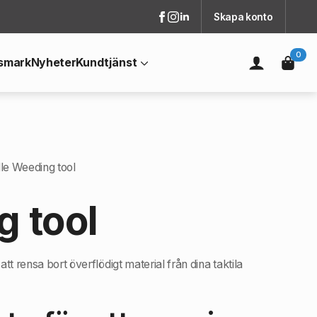
Skapa konto
0
smark
Nyheter
Kundtjänst
lle Weeding tool
g tool
tt rensa bort överflödigt material från dina taktila