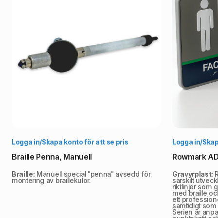
Välj alternativ
Logga in/Skapa konto för att se pris
Logga in/Skapa
Braille Penna, Manuell
Rowmark ADA
Braille:
Manuell special "penna" avsedd för
Gravyrplast:
R
montering av braillekulor.
särskilt utveck
riktlinjer som g
med braille och
ett profession
samtidigt som 
Serien är anp