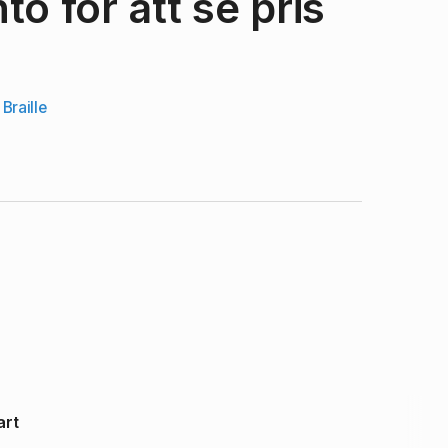
o för att se pris
Braille
art