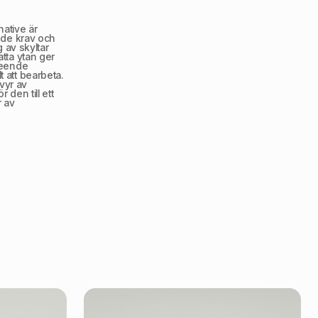
ative är
a de krav och
g av skyltar
atta ytan ger
tseende
t att bearbeta.
vyr av
 den till ett
r av