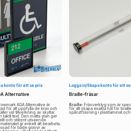
Välj alternativ
Vä
 konto för att se pris
Logga in/Skapa konto för att se
 Alternative
Braille-fräsar
owmark ADA Alternative är
Braille:
Fräsverktyg som är spec
lad för att uppfylla de krav och
för att skapa exakta hål för brail
äller vid tillverkning av skyltar
spårutfräsning i plastlaminat och
 taktil text. Den matta ytan ger
ellt och stilrent utseende
materialet är enkelt att bearbeta.
assad för både gravyr av