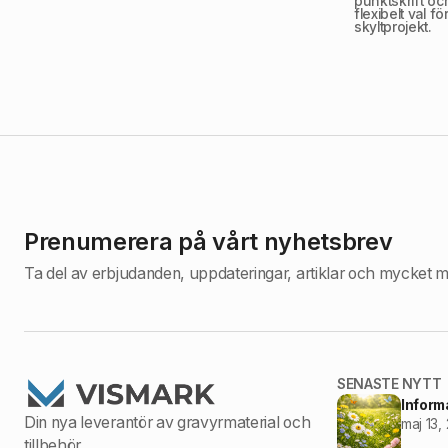
punktskrift och 
flexibelt val f
skyltprojekt.
Prenumerera på vårt nyhetsbrev
Ta del av erbjudanden, uppdateringar, artiklar och mycket m
SENASTE NYTT
Inform
Din nya leverantör av gravyrmaterial och
maj 13,
tillbehör.