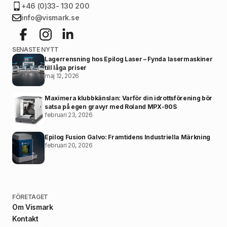
+46 (0)33- 130 200
info@vismark.se
SENASTE NYTT
Lagerrensning hos Epilog Laser – Fynda lasermaskiner
till låga priser
maj 12, 2026
Maximera klubbkänslan: Varför din idrottsförening bör
satsa på egen gravyr med Roland MPX-90S
februari 23, 2026
Epilog Fusion Galvo: Framtidens Industriella Märkning
februari 20, 2026
FÖRETAGET
Om Vismark
Kontakt