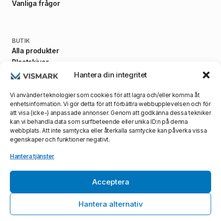
Vanliga frågor
BUTIK
Alla produkter
Plastskivor
Fästanordningar
Hantera din integritet
Maskiner
Vi använder teknologier som cookies för att lagra och/eller komma åt
enhetsinformation. Vi gör detta för att förbättra webbupplevelsen och för
att visa (icke-) anpassade annonser. Genom att godkänna dessa tekniker
kan vi behandla data som surfbeteende eller unika ID:n på denna
VILLKOR
webbplats. Att inte samtycka eller återkalla samtycke kan påverka vissa
Allmänna villkor
egenskaper och funktioner negativt.
Integritetspolicy
Leveransvillkor
Hantera tjänster
Acceptera
Webbsida skapad med ☕️ & ❤️ av
Profilea AB
- ©
2026
0
Vismark AB, alla rättigheter reserverade
Hantera alternativ