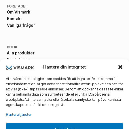
FÖRETAGET
Om Vismark
Kontakt
Vanliga frågor
BUTIK
Alla produkter
Plastskivor
Fästanordningar
Hantera din integritet
Maskiner
Vi använder teknologier som cookies för att lagra och/eller komma åt
enhetsinformation. Vi gör detta för att förbättra webbupplevelsen och för
att visa (icke-) anpassade annonser. Genom att godkänna dessa tekniker
kan vi behandla data som surfbeteende eller unika ID:n på denna
VILLKOR
webbplats. Att inte samtycka eller återkalla samtycke kan påverka vissa
Allmänna villkor
egenskaper och funktioner negativt.
Integritetspolicy
Leveransvillkor
Hantera tjänster