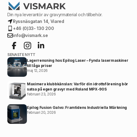
Din nya leverantör av gravyrmaterial och tillbehör.
Ryssnäsgatan 14, Viared
+46 (0)33- 130 200
info@vismark.se
SENASTE NYTT
Lagerrensning hos Epilog Laser – Fynda lasermaskiner
till låga priser
maj 12, 2026
Maximera klubbkänslan: Varför din idrottsförening bör
satsa på egen gravyr med Roland MPX-90S
februari 23, 2026
Epilog Fusion Galvo: Framtidens Industriella Märkning
februari 20, 2026