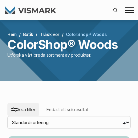
Search
for:
arch
Hem
Butik
Träskivor
ColorShop® Woods
ColorShop® Woods
Utforska vårt breda sortiment av produkter.
Visa filter
Endast ett sökresultat