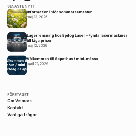
SENASTE NYTT
Information inför sommarsemester
maj 13, 2026
Lagerrensning hos Epilog Laser – Fynda lasermaskiner
till låga priser
maj 12, 2026
Välkommen till öppet hus / mini-mässa
april 21, 2026
FÖRETAGET
Om Vismark
Kontakt
Vanliga frågor