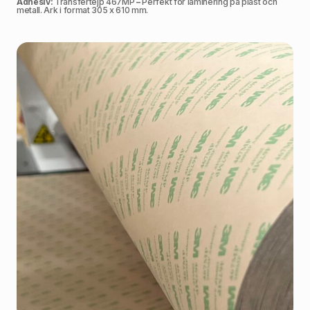
Adhesiv:
Transfertejp 467MP
–
Perfekt för laminering på plast och
metall. Ark i format 305 x 610 mm.