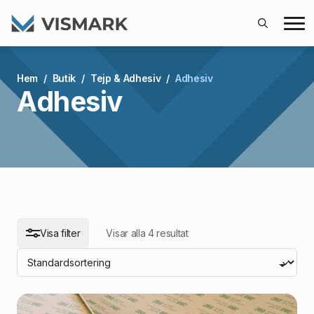
Search
for:
arch
Hem
Butik
Tejp & Adhesiv
Adhesiv
Adhesiv
Visa filter
Visar alla 4 resultat