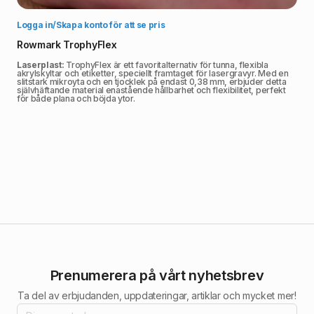
Välj alternativ
Logga in/Skapa konto för att se pris
Rowmark TrophyFlex
Laserplast:
TrophyFlex är ett favoritalternativ för tunna, flexibla
akrylskyltar och etiketter, speciellt framtaget för lasergravyr. Med en
slitstark mikroyta och en tjocklek på endast 0,38 mm, erbjuder detta
självhäftande material enastående hållbarhet och flexibilitet, perfekt
för både plana och böjda ytor.
Prenumerera på vårt nyhetsbrev
Ta del av erbjudanden, uppdateringar, artiklar och mycket mer!