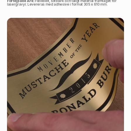
Förtejpade Ark:
Flexibelt, slitstark och tåligt material framtaget för
lasergravyr. Levereras med adhesive i format 305 x 610 mm.