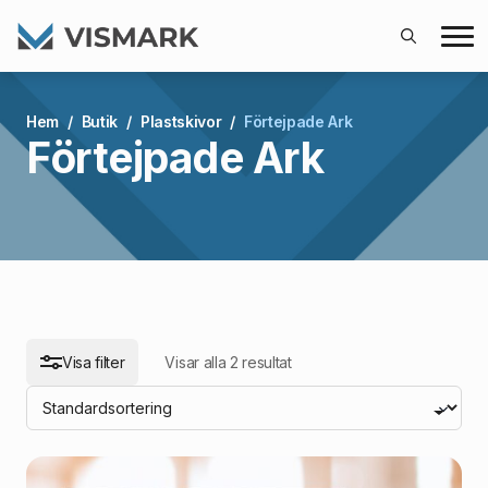
Search
for:
arch
Hem
Butik
Plastskivor
Förtejpade Ark
Förtejpade Ark
Visa filter
Visar alla 2 resultat