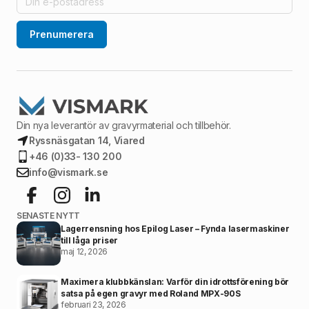
Prenumerera
Din nya leverantör av gravyrmaterial och tillbehör.
Ryssnäsgatan 14, Viared
+46 (0)33- 130 200
info@vismark.se
SENASTE NYTT
Lagerrensning hos Epilog Laser – Fynda lasermaskiner
till låga priser
maj 12, 2026
Maximera klubbkänslan: Varför din idrottsförening bör
satsa på egen gravyr med Roland MPX-90S
februari 23, 2026