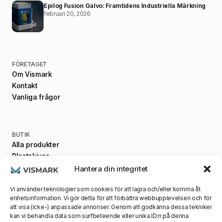
Epilog Fusion Galvo: Framtidens Industriella Märkning
februari 20, 2026
FÖRETAGET
Om Vismark
Kontakt
Vanliga frågor
BUTIK
Alla produkter
Plastskivor
Fästanordningar
Hantera din integritet
Maskiner
Vi använder teknologier som cookies för att lagra och/eller komma åt
enhetsinformation. Vi gör detta för att förbättra webbupplevelsen och för
att visa (icke-) anpassade annonser. Genom att godkänna dessa tekniker
kan vi behandla data som surfbeteende eller unika ID:n på denna
VILLKOR