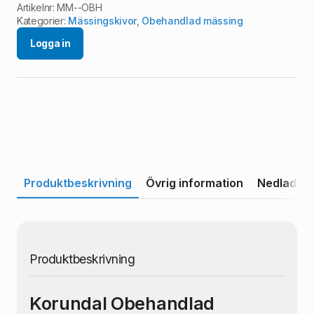
Artikelnr:
MM--OBH
Kategorier:
Mässingskivor
,
Obehandlad mässing
Logga in
Produktbeskrivning
Övrig information
Nedladdni
Produktbeskrivning
Korundal Obehandlad