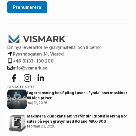
Prenumerera
Din nya leverantör av gravyrmaterial och tillbehör.
Ryssnäsgatan 14, Viared
+46 (0)33- 130 200
info@vismark.se
SENASTE NYTT
Lagerrensning hos Epilog Laser – Fynda lasermaskiner
till låga priser
maj 12, 2026
Maximera klubbkänslan: Varför din idrottsförening bör
satsa på egen gravyr med Roland MPX-90S
februari 23, 2026